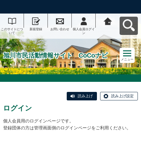
このサイトにつ
新規登録
お問い合わせ
個人会員ログイ
旭川市民活動情
いて
ン
報サイト CoCo
ナビへ戻る
旭川市民活動情報サイト CoCoナビ
メニュー
読み上げ
読み上げ設定
ログイン
個人会員用のログインページです。
登録団体の方は管理画面側のログインページをご利用ください。