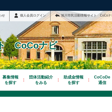
わせ
個人会員ログイン
旭川市民活動情報サイト CoCo
 CoCoナビ
募集情報
団体活動紹介
助成金情報
CoCoDe
を探す
をみる
を探す
通信