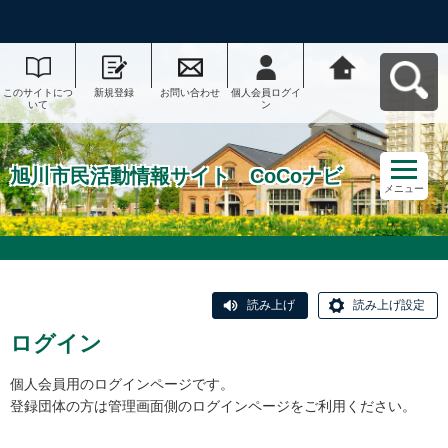
このサイトにつ
新規登録
お問い合わせ
個人会員ログイ
旭川市民活動情
いて
ン
報サイト CoCo
ナビへ戻る
旭川市民活動情報サイト CoCoナビ
メニュー
読み上げ
読み上げ設定
ログイン
個人会員用のログインページです。
登録団体の方は管理画面側のログインページをご利用ください。