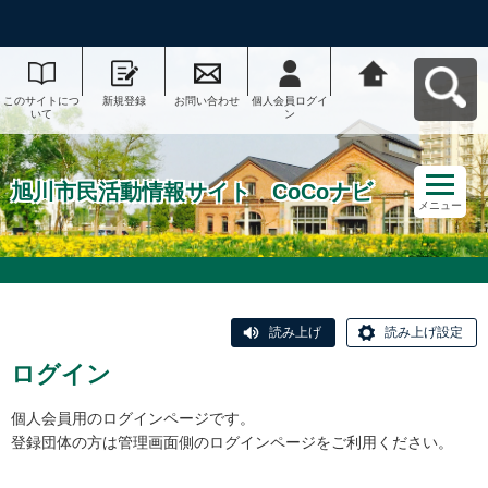
このサイトにつ
新規登録
お問い合わせ
個人会員ログイ
旭川市民活動情
いて
ン
報サイト CoCo
ナビへ戻る
旭川市民活動情報サイト CoCoナビ
メニュー
読み上げ
読み上げ設定
ログイン
個人会員用のログインページです。
登録団体の方は管理画面側のログインページをご利用ください。