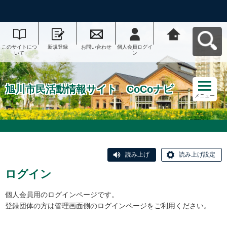
このサイトにつ
新規登録
お問い合わせ
個人会員ログイ
旭川市民活動情
いて
ン
報サイト CoCo
ナビへ戻る
旭川市民活動情報サイト CoCoナビ
メニュー
読み上げ
読み上げ設定
ログイン
個人会員用のログインページです。
登録団体の方は管理画面側のログインページをご利用ください。