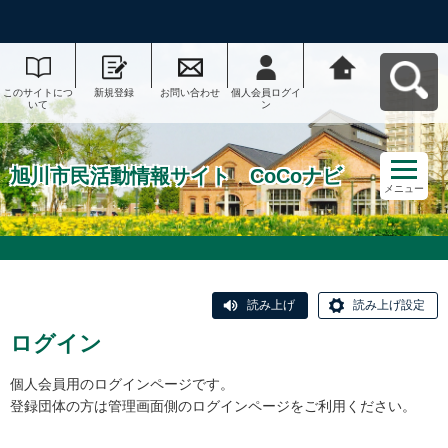
このサイトにつ
新規登録
お問い合わせ
個人会員ログイ
旭川市民活動情
いて
ン
報サイト CoCo
ナビへ戻る
旭川市民活動情報サイト CoCoナビ
メニュー
読み上げ
読み上げ設定
ログイン
個人会員用のログインページです。
登録団体の方は管理画面側のログインページをご利用ください。