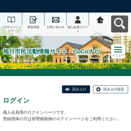
このサイトにつ
新規登録
お問い合わせ
個人会員ログイ
旭川市民活動情
いて
ン
報サイト CoCo
ナビへ戻る
旭川市民活動情報サイト CoCoナビ
メニュー
読み上げ
読み上げ設定
ログイン
個人会員用のログインページです。
登録団体の方は管理画面側のログインページをご利用ください。