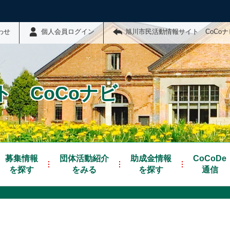
わせ
個人会員ログイン
旭川市民活動情報サイト CoCo
 CoCoナビ
募集情報
団体活動紹介
助成金情報
CoCoDe
を探す
をみる
を探す
通信