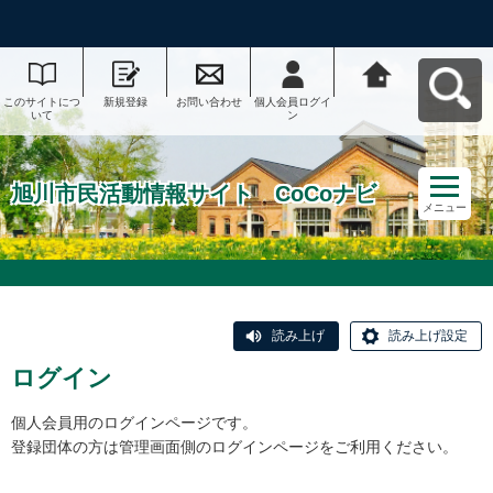
このサイトにつ
新規登録
お問い合わせ
個人会員ログイ
旭川市民活動情
いて
ン
報サイト CoCo
ナビへ戻る
旭川市民活動情報サイト CoCoナビ
メニュー
読み上げ
読み上げ設定
ログイン
個人会員用のログインページです。
登録団体の方は管理画面側のログインページをご利用ください。