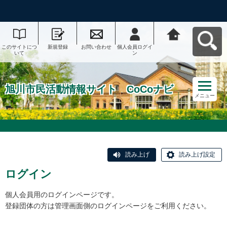
このサイトにつ
新規登録
お問い合わせ
個人会員ログイ
旭川市民活動情
いて
ン
報サイト CoCo
ナビへ戻る
旭川市民活動情報サイト CoCoナビ
メニュー
読み上げ
読み上げ設定
ログイン
個人会員用のログインページです。
登録団体の方は管理画面側のログインページをご利用ください。