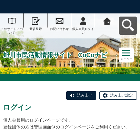
このサイトにつ
新規登録
お問い合わせ
個人会員ログイ
旭川市民活動情
いて
ン
報サイト CoCo
ナビへ戻る
旭川市民活動情報サイト CoCoナビ
メニュー
読み上げ
読み上げ設定
ログイン
個人会員用のログインページです。
登録団体の方は管理画面側のログインページをご利用ください。