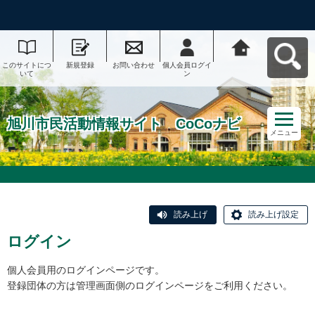
このサイトにつ
新規登録
お問い合わせ
個人会員ログイ
旭川市民活動情
いて
ン
報サイト CoCo
ナビへ戻る
旭川市民活動情報サイト CoCoナビ
メニュー
読み上げ
読み上げ設定
ログイン
個人会員用のログインページです。
登録団体の方は管理画面側のログインページをご利用ください。