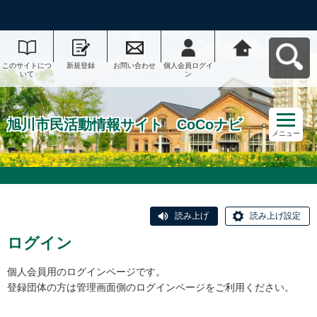
このサイトにつ
新規登録
お問い合わせ
個人会員ログイ
旭川市民活動情
いて
ン
報サイト CoCo
ナビへ戻る
旭川市民活動情報サイト CoCoナビ
メニュー
読み上げ
読み上げ設定
ログイン
個人会員用のログインページです。
登録団体の方は管理画面側のログインページをご利用ください。