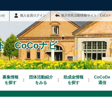
わせ
個人会員ログイン
旭川市民活動情報サイト CoCo
 CoCoナビ
募集情報
団体活動紹介
助成金情報
CoCoDe
を探す
をみる
を探す
通信