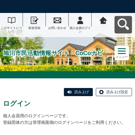
このサイトにつ
新規登録
お問い合わせ
個人会員ログイ
旭川市民活動情
いて
ン
報サイト CoCo
ナビへ戻る
旭川市民活動情報サイト CoCoナビ
メニュー
読み上げ
読み上げ設定
ログイン
個人会員用のログインページです。
登録団体の方は管理画面側のログインページをご利用ください。