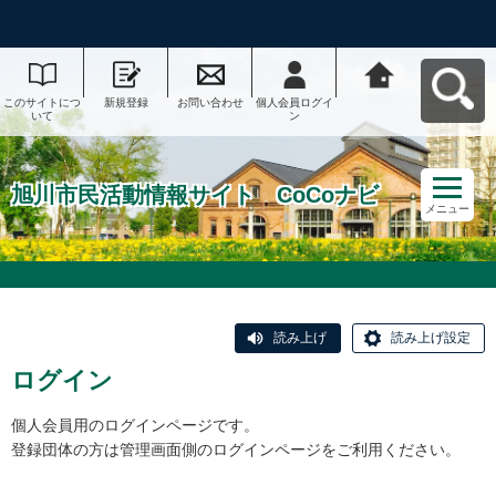
このサイトにつ
新規登録
お問い合わせ
個人会員ログイ
旭川市民活動情
いて
ン
報サイト CoCo
ナビへ戻る
旭川市民活動情報サイト CoCoナビ
メニュー
読み上げ
読み上げ設定
ログイン
個人会員用のログインページです。
登録団体の方は管理画面側のログインページをご利用ください。