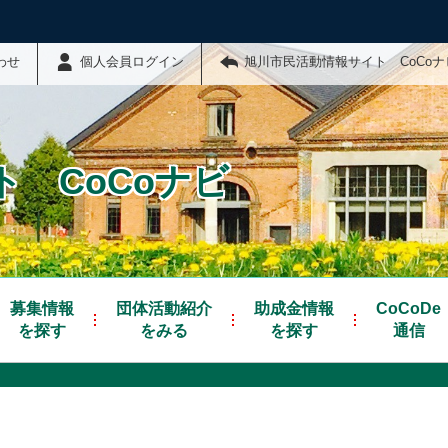
わせ
個人会員ログイン
旭川市民活動情報サイト CoCo
 CoCoナビ
募集情報
団体活動紹介
助成金情報
CoCoDe
を探す
をみる
を探す
通信