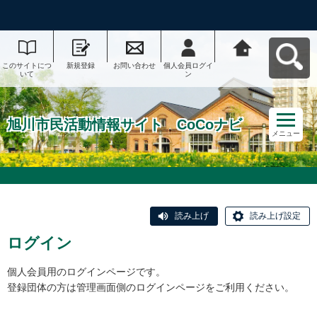
このサイトにつ
新規登録
お問い合わせ
個人会員ログイ
旭川市民活動情
いて
ン
報サイト CoCo
ナビへ戻る
旭川市民活動情報サイト CoCoナビ
メニュー
読み上げ
読み上げ設定
ログイン
個人会員用のログインページです。
登録団体の方は管理画面側のログインページをご利用ください。