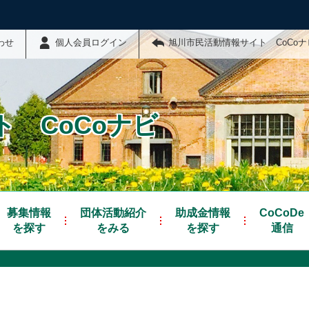
わせ
個人会員ログイン
旭川市民活動情報サイト CoCo
 CoCoナビ
募集情報
団体活動紹介
助成金情報
CoCoDe
を探す
をみる
を探す
通信