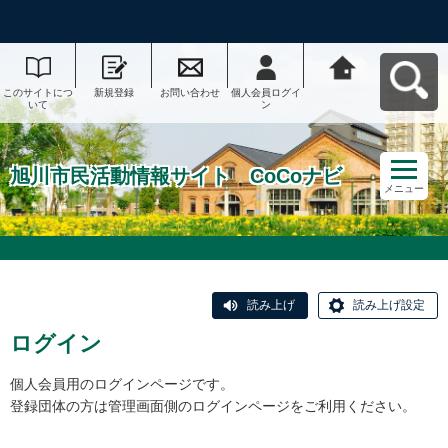
このサイトにつ
新規登録
お問い合わせ
個人会員ログイ
旭川市民活動情
いて
ン
報サイト CoCo
ナビへ戻る
旭川市民活動情報サイト CoCoナビ
メニュー
読み上げ
読み上げ設定
ログイン
個人会員用のログインページです。
登録団体の方は管理画面側のログインページをご利用ください。