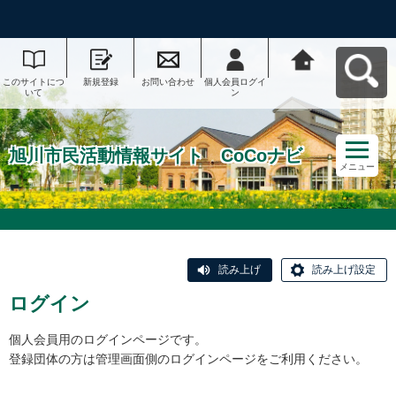
このサイトにつ
新規登録
お問い合わせ
個人会員ログイ
旭川市民活動情
いて
ン
報サイト CoCo
ナビへ戻る
旭川市民活動情報サイト CoCoナビ
メニュー
読み上げ
読み上げ設定
ログイン
個人会員用のログインページです。
登録団体の方は管理画面側のログインページをご利用ください。