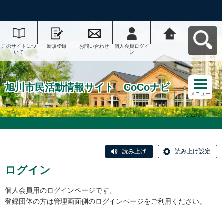
このサイトにつ
新規登録
お問い合わせ
個人会員ログイ
旭川市民活動情
いて
ン
報サイト CoCo
ナビへ戻る
旭川市民活動情報サイト CoCoナビ
メニュー
読み上げ
読み上げ設定
ログイン
個人会員用のログインページです。
登録団体の方は管理画面側のログインページをご利用ください。