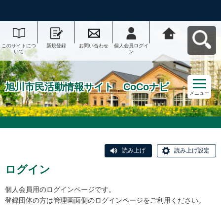
このサイトにつ
新規登録
お問い合わせ
個人会員ログイ
旭川市民活動情
いて
ン
報サイト CoCo
ナビへ戻る
旭川市民活動情報サイト CoCoナビ
メニュー
読み上げ
読み上げ設定
ログイン
個人会員用のログインページです。
登録団体の方は管理画面側のログインページをご利用ください。