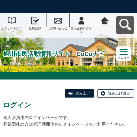
このサイトにつ
新規登録
お問い合わせ
個人会員ログイ
旭川市民活動情
いて
ン
報サイト CoCo
ナビへ戻る
旭川市民活動情報サイト CoCoナビ
メニュー
読み上げ
読み上げ設定
ログイン
個人会員用のログインページです。
登録団体の方は管理画面側のログインページをご利用ください。