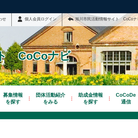
わせ
個人会員ログイン
旭川市民活動情報サイト CoCo
 CoCoナビ
募集情報
団体活動紹介
助成金情報
CoCoDe
を探す
をみる
を探す
通信