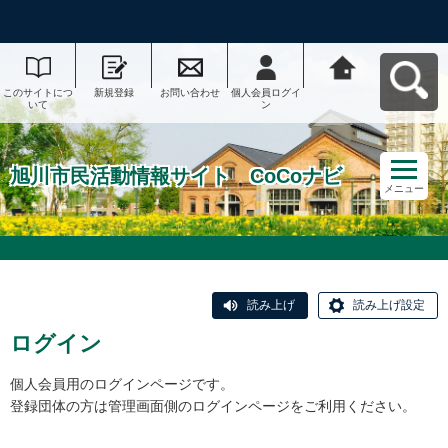
このサイトにつ
新規登録
お問い合わせ
個人会員ログイ
旭川市民活動情
いて
ン
報サイト CoCo
ナビへ戻る
旭川市民活動情報サイト CoCoナビ
メニュー
読み上げ
読み上げ設定
ログイン
個人会員用のログインページです。
登録団体の方は管理画面側のログインページをご利用ください。