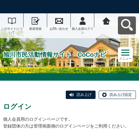
このサイトにつ
新規登録
お問い合わせ
個人会員ログイ
旭川市民活動情
いて
ン
報サイト CoCo
ナビへ戻る
旭川市民活動情報サイト CoCoナビ
メニュー
読み上げ
読み上げ設定
ログイン
個人会員用のログインページです。
登録団体の方は管理画面側のログインページをご利用ください。