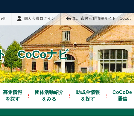
わせ
個人会員ログイン
旭川市民活動情報サイト CoCo
 CoCoナビ
募集情報
団体活動紹介
助成金情報
CoCoDe
を探す
をみる
を探す
通信