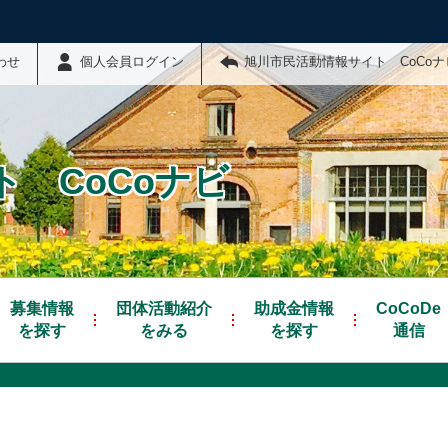
わせ
個人会員ログイン
旭川市民活動情報サイト CoCo
 CoCoナビ
募集情報
団体活動紹介
助成金情報
CoCoDe
を探す
をみる
を探す
通信