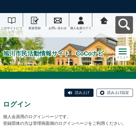
このサイトにつ
新規登録
お問い合わせ
個人会員ログイ
旭川市民活動情
いて
ン
報サイト CoCo
ナビへ戻る
旭川市民活動情報サイト CoCoナビ
メニュー
読み上げ
読み上げ設定
ログイン
個人会員用のログインページです。
登録団体の方は管理画面側のログインページをご利用ください。