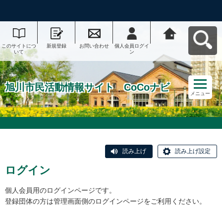
このサイトにつ
新規登録
お問い合わせ
個人会員ログイ
旭川市民活動情
いて
ン
報サイト CoCo
ナビへ戻る
旭川市民活動情報サイト CoCoナビ
メニュー
読み上げ
読み上げ設定
ログイン
個人会員用のログインページです。
登録団体の方は管理画面側のログインページをご利用ください。