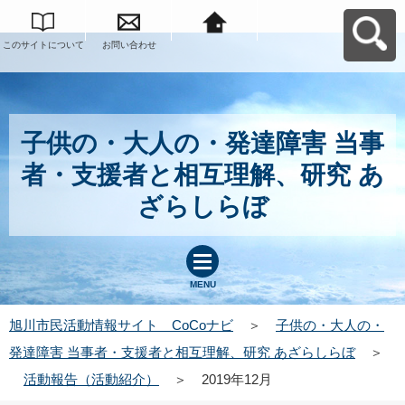
このサイトについて
お問い合わせ
旭川市民活動情報サ
イト CoCoナビへ
戻る
子供の・大人の・発達障害 当事
者・支援者と相互理解、研究 あ
ざらしらぼ
MENU
旭川市民活動情報サイト CoCoナビ
＞
子供の・大人の・
発達障害 当事者・支援者と相互理解、研究 あざらしらぼ
＞
活動報告（活動紹介）
＞
2019年12月