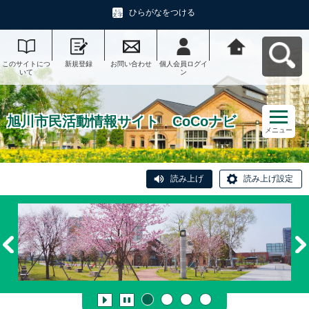
ひらがなをつける
このサイトにつ
新規登録
お問い合わせ
個人会員ログイ
旭川市民活動情
いて
ン
報サイト CoCo
ナビへ戻る
旭川市民活動情報サイト CoCoナビ
メニュー
読み上げ
読み上げ設定