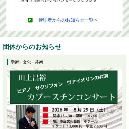
旭川市市民活動交流センターＣｏＣｏＤｅ
委員会、当セ
CoCoD
提供してい
ンターの施
管理者からのお知らせ一覧へ
る大型プ...
Ｄｅ
旭川市市民
団体からのお知らせ
学術・文化・芸術