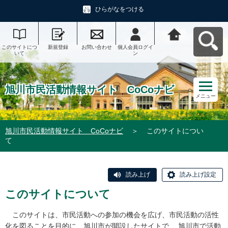
ひらがなをつける
このサイトにつ
新規登録
お問い合わせ
個人会員ログイ
旭川市民活動情
いて
ン
報サイト CoCo
ナビへ戻る
旭川市民活動情報サイト CoCoナビ
メニュー
旭川市民活動情報サイト CoCoナビ
＞
このサイトについ
て
読み上げ
読み上げ設定
このサイトについて
このサイトは、市民活動への参加の機会を広げ、市民活動の活性
化を図ることを目的に、旭川市が開設したサイトで、 旭川市で活動