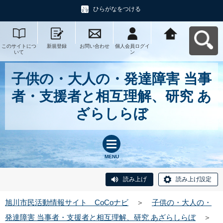
ひらがなをつける
このサイトにつ
新規登録
お問い合わせ
個人会員ログイ
旭川市民活動情
いて
ン
報サイト CoCo
ナビへ戻る
子供の・大人の・発達障害 当事
者・支援者と相互理解、研究 あ
ざらしらぼ
MENU
読み上げ
読み上げ設定
旭川市民活動情報サイト CoCoナビ
＞
子供の・大人の・
発達障害 当事者・支援者と相互理解、研究 あざらしらぼ
＞