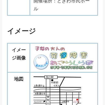
開催場所：ときわ市民ホー
ル
イメージ
イメー
ジ画像
地図