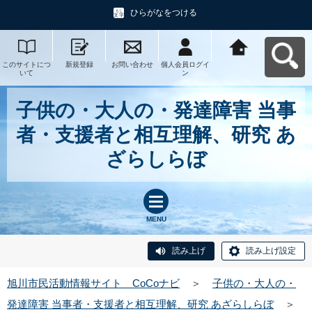
ひらがなをつける
このサイトにつ
新規登録
お問い合わせ
個人会員ログイ
旭川市民活動情
いて
ン
報サイト CoCo
ナビへ戻る
子供の・大人の・発達障害 当事
者・支援者と相互理解、研究 あ
ざらしらぼ
MENU
読み上げ
読み上げ設定
旭川市民活動情報サイト CoCoナビ
＞
子供の・大人の・
発達障害 当事者・支援者と相互理解、研究 あざらしらぼ
＞