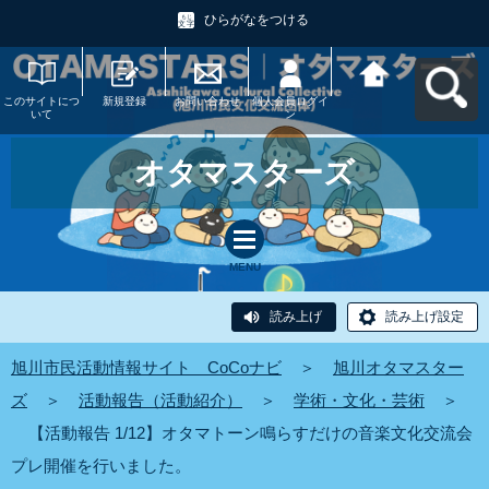
ひらがなをつける
このサイトにつ
新規登録
お問い合わせ
個人会員ログイ
旭川市民活動情
いて
ン
報サイト CoCo
ナビへ戻る
オタマスターズ
MENU
読み上げ
読み上げ設定
旭川市民活動情報サイト CoCoナビ
＞
旭川オタマスター
ズ
＞
活動報告（活動紹介）
＞
学術・文化・芸術
＞
【活動報告 1/12】オタマトーン鳴らすだけの音楽文化交流会
プレ開催を行いました。