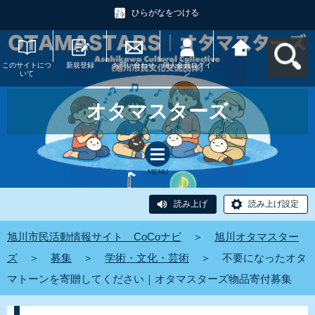
ひらがなをつける
このサイトにつ
新規登録
お問い合わせ
個人会員ログイ
旭川市民活動情
いて
ン
報サイト CoCo
ナビへ戻る
オタマスターズ
MENU
読み上げ
読み上げ設定
旭川市民活動情報サイト CoCoナビ
＞
旭川オタマスター
ズ
＞
募集
＞
学術・文化・芸術
＞
不要になったオタ
マトーンを寄贈してください｜オタマスターズ物品寄付募集