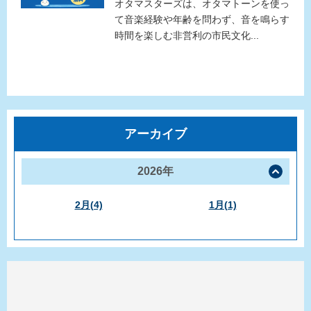
オタマスターズは、オタマトーンを使っ
て音楽経験や年齢を問わず、音を鳴らす
時間を楽しむ非営利の市民文化...
アーカイブ
2026年
2月(4)
1月(1)
この投稿をInstagramで見る
オタマスターズ（OTAMASTARS）(@otamastars)がシェアした投