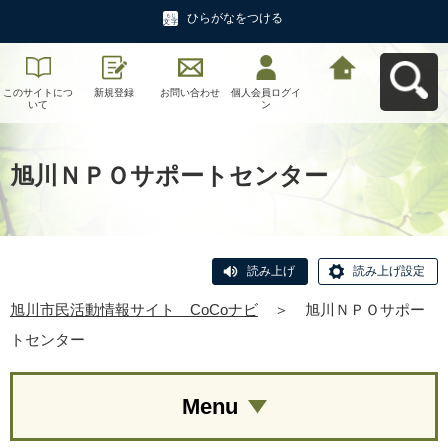
ひらがなをつける
このサイトにつ
新規登録
お問い合わせ
個人会員ログイ
旭川市民活動情
いて
ン
報サイト CoCo
ナビへ戻る
旭川ＮＰＯサポートセンター
読み上げ
読み上げ設定
旭川市民活動情報サイト CoCoナビ
＞
旭川ＮＰＯサポー
トセンター
Menu