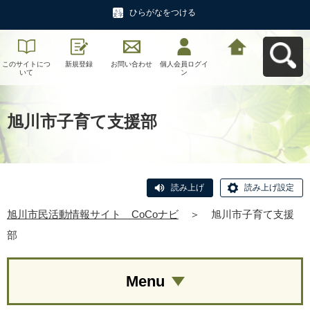
ひらがなをつける
このサイトにつ
新規登録
お問い合わせ
個人会員ログイ
旭川市民活動情
いて
ン
報サイト CoCo
ナビへ戻る
旭川市子育て支援部
読み上げ
読み上げ設定
旭川市民活動情報サイト CoCoナビ
＞
旭川市子育て支援
部
Menu