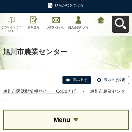
ひらがなをつける
このサイトにつ
新規登録
お問い合わせ
個人会員ログイ
旭川市民活動情
いて
ン
報サイト CoCo
ナビへ戻る
旭川市農業センター
読み上げ
読み上げ設定
旭川市民活動情報サイト CoCoナビ
＞
旭川市農業センタ
ー
Menu