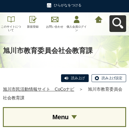
ひらがなをつける
このサイトにつ
新規登録
お問い合わせ
個人会員ログイ
旭川市民活動情
いて
ン
報サイト CoCo
ナビへ戻る
旭川市教育委員会社会教育課
読み上げ
読み上げ設定
旭川市民活動情報サイト CoCoナビ
＞
旭川市教育委員会
社会教育課
Menu