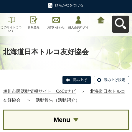
ひらがなをつける
このサイトにつ
新規登録
お問い合わせ
個人会員ログイ
旭川市民活動情
いて
ン
報サイト CoCo
ナビへ戻る
北海道日本トルコ友好協会
読み上げ
読み上げ設定
旭川市民活動情報サイト CoCoナビ
＞
北海道日本トルコ
友好協会
＞
活動報告（活動紹介）
Menu