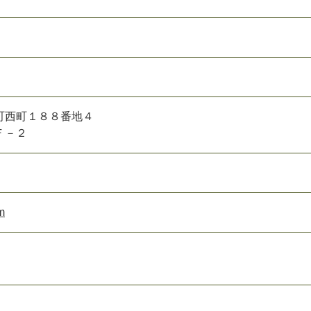
町西町１８８番地４
Ｆ－２
m