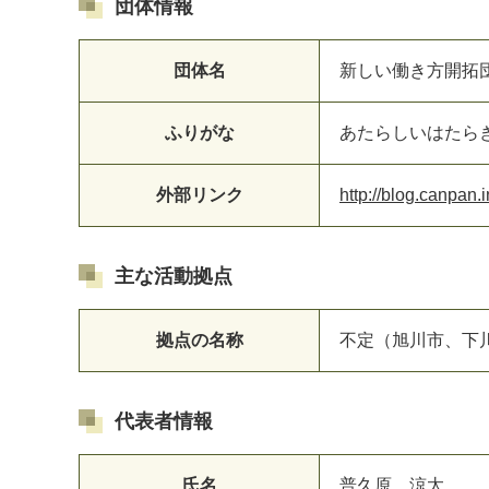
団体情報
団体名
新しい働き方開拓
マイメディア検索
ふりがな
あたらしいはたら
外部リンク
http://blog.canpan.
主な活動拠点
拠点の名称
不定（旭川市、下
代表者情報
氏名
普久原 涼太