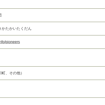
団
きかたかいたくだん
info/pioneers
川町、その他）