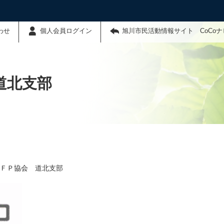
わせ
個人会員ログイン
旭川市民活動情報サイト CoCo
道北支部
ＦＰ協会 道北支部