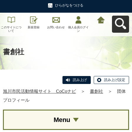
ひらがなをつける
このサイトにつ
新規登録
お問い合わせ
個人会員ログイ
旭川市民活動情
いて
ン
報サイト CoCo
ナビへ戻る
書創社
読み上げ
読み上げ設定
旭川市民活動情報サイト CoCoナビ
＞
書創社
＞
団体
プロフィール
Menu