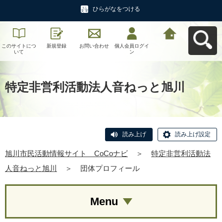
ひらがなをつける
このサイトにつ
新規登録
お問い合わせ
個人会員ログイ
旭川市民活動情
いて
ン
報サイト CoCo
ナビへ戻る
特定非営利活動法人音ねっと旭川
読み上げ
読み上げ設定
旭川市民活動情報サイト CoCoナビ
＞
特定非営利活動法
人音ねっと旭川
＞
団体プロフィール
Menu