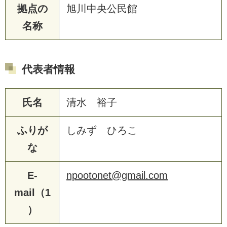
拠点の
旭川中央公民館
名称
代表者情報
氏名
清水 裕子
ふりが
しみず ひろこ
な
E-
npootonet@gmail.com
mail（1
）