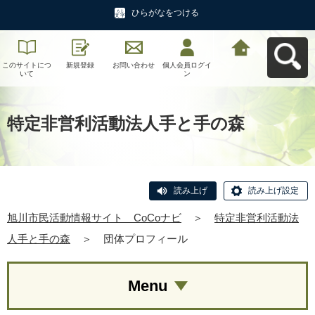
ひらがなをつける
このサイトにつ
新規登録
お問い合わせ
個人会員ログイ
旭川市民活動情
いて
ン
報サイト CoCo
ナビへ戻る
特定非営利活動法人手と手の森
読み上げ
読み上げ設定
旭川市民活動情報サイト CoCoナビ
＞
特定非営利活動法
人手と手の森
＞
団体プロフィール
Menu