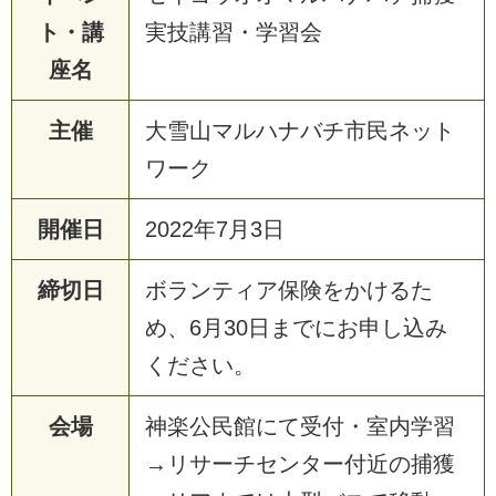
ト・講
実技講習・学習会
座名
主催
大雪山マルハナバチ市民ネット
ワーク
開催日
2
0
2
2
年
7
月
3
日
締切日
ボ
ラ
ン
テ
ィ
ア
保
険
を
か
け
る
た
め
、
6
月
3
0
日
ま
で
に
お
申
し
込
み
く
だ
さ
い
。
会場
神
楽
公
民
館
に
て
受
付
・
室
内
学
習
→
リ
サ
ー
チ
セ
ン
タ
ー
付
近
の
捕
獲