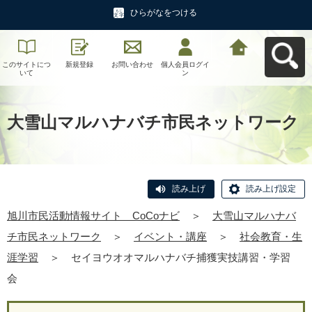
ひらがなをつける
このサイトにつ
新規登録
お問い合わせ
個人会員ログイ
旭川市民活動情
いて
ン
報サイト CoCo
ナビへ戻る
大雪山マルハナバチ市民ネットワーク
読み上げ
読み上げ設定
旭川市民活動情報サイト CoCoナビ
＞
大雪山マルハナバ
チ市民ネットワーク
＞
イベント・講座
＞
社会教育・生
涯学習
＞
セイヨウオオマルハナバチ捕獲実技講習・学習
会