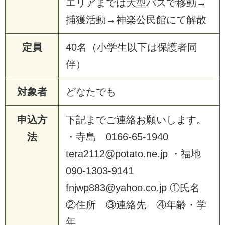
エ
リ
ア
ま
で
は
大
型
バ
ス
で
移
動
→
捕
獲
活
動
→
神
楽
公
民
館
に
て
解
散
定員
4
0
名
（
小
学
生
以
下
は
保
護
者
同
伴
）
対象者
ど
な
た
で
も
申込方
下
記
ま
で
ご
連
絡
お
願
い
し
ま
す
。
法
・
寺
島
0
1
6
6
-
6
5
-
1
9
4
0
t
e
r
a
2
1
1
2
@
p
o
t
a
t
o
.
n
e
.
j
p
・
福
地
0
9
0
-
1
3
0
3
-
9
1
4
1
f
n
j
w
p
8
8
3
@
y
a
h
o
o
.
c
o
.
j
p
①
氏
名
②
住
所
③
連
絡
先
④
年
齢
・
学
年