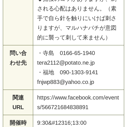
さ
れ
る
心
配
は
あ
り
ま
せ
ん
。
（
素
手
で
自
ら
針
を
触
り
に
い
け
ば
刺
さ
り
ま
す
が
、
マ
ル
ハ
ナ
バ
チ
が
意
図
的
に
襲
っ
て
刺
し
て
来
ま
せ
ん
）
問い合
・
寺
島
0
1
6
6
-
6
5
-
1
9
4
0
わせ先
t
e
r
a
2
1
1
2
@
p
o
t
a
t
o
.
n
e
.
j
p
・
福
地
0
9
0
-
1
3
0
3
-
9
1
4
1
f
n
j
w
p
8
8
3
@
y
a
h
o
o
.
c
o
.
j
p
関連
h
t
t
p
s
:
/
/
w
w
w
.
f
a
c
e
b
o
o
k
.
c
o
m
/
e
v
e
n
t
URL
s
/
5
6
6
7
2
1
6
8
4
8
3
8
8
9
1
開催時
9
:
3
0
&
#
1
2
3
1
6
;
1
3
:
0
0