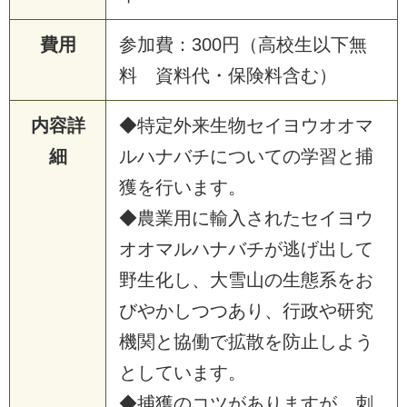
費用
参
加
費
：
3
0
0
円
（
高
校
生
以
下
無
料
資
料
代
・
保
険
料
含
む
）
内容詳
◆
特
定
外
来
生
物
セ
イ
ヨ
ウ
オ
オ
マ
細
ル
ハ
ナ
バ
チ
に
つ
い
て
の
学
習
と
捕
獲
を
行
い
ま
す
。
◆
農
業
用
に
輸
入
さ
れ
た
セ
イ
ヨ
ウ
オ
オ
マ
ル
ハ
ナ
バ
チ
が
逃
げ
出
し
て
野
生
化
し
、
大
雪
山
の
生
態
系
を
お
び
や
か
し
つ
つ
あ
り
、
行
政
や
研
究
機
関
と
協
働
で
拡
散
を
防
止
し
よ
う
と
し
て
い
ま
す
。
◆
捕
獲
の
コ
ツ
が
あ
り
ま
す
が
、
刺