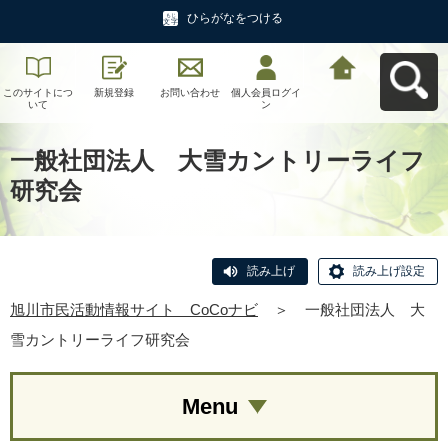
ひらがなをつける
このサイトにつ
新規登録
お問い合わせ
個人会員ログイ
旭川市民活動情
いて
ン
報サイト CoCo
ナビへ戻る
一般社団法人 大雪カントリーライフ
研究会
読み上げ
読み上げ設定
旭川市民活動情報サイト CoCoナビ
＞
一般社団法人 大
雪カントリーライフ研究会
Menu